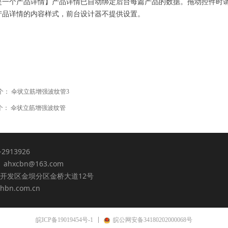
是一个产品详情】产品详情已自动绑定后台每篇产品的数据。拖动控件时
产品详情的内容样式，前台设计器不提供设置。
个：
伞状立筋增强波纹管3
个：
伞状立筋增强波纹管
3-2913926
 ahxcbn@163.com
开发区金坝分区金桥大道12号
hbn.com.cn
皖ICP备19019454号-1
皖公网安备34180202000068号