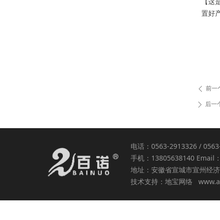
【这
置好
前一
ꄴ
后一
ꄲ
电话：0563-2913326 / 056
手机：13805638140 Email：
地址：安徽省宣城市宣州经济
技术支持：
地宝网络
www.a