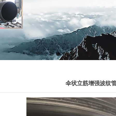
伞状立筋增强波纹管