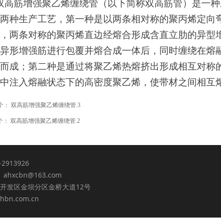
双高筋增强聚乙烯缠绕管（以下简称双高筋管）是一种
两种生产工艺，第一种是以两条相对称的聚丙烯定向
，两条对称的聚丙烯直边经熔合形成含直立肋的异型
异形增强筋进行包覆并熔合成一体后，同时缠绕在熔
而成；第二种是通过将聚乙烯热熔挤出形成相互对称
中注入熔融状态下的高密度聚乙烯，使带材之间相互
个：
双高筋增强聚乙烯缠绕管.3
个：
双高筋增强聚乙烯缠绕管.2
3-2913926
 ahxcbn@163.com
开发区金坝分区金桥大道12号
hbn.com.cn