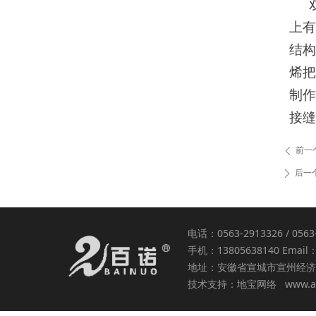
上有
结构
烯把
制作
接缝
前一
ꄴ
后一
ꄲ
电话：0563-2913326 / 056
手机：13805638140 Email：
地址：安徽省宣城市宣州经济
技术支持：
地宝网络
www.a